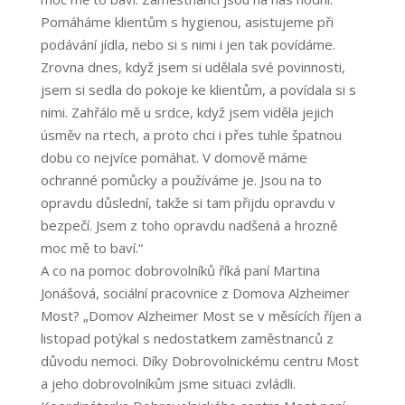
Pomáháme klientům s hygienou, asistujeme při
podávání jídla, nebo si s nimi i jen tak povídáme.
Zrovna dnes, když jsem si udělala své povinnosti,
jsem si sedla do pokoje ke klientům, a povídala si s
nimi. Zahřálo mě u srdce, když jsem viděla jejich
úsměv na rtech, a proto chci i přes tuhle špatnou
dobu co nejvíce pomáhat. V domově máme
ochranné pomůcky a používáme je. Jsou na to
opravdu důslední, takže si tam přijdu opravdu v
bezpečí. Jsem z toho opravdu nadšená a hrozně
moc mě to baví.“
A co na pomoc dobrovolníků říká paní Martina
Jonášová, sociální pracovnice z Domova Alzheimer
Most? „Domov Alzheimer Most se v měsících říjen a
listopad potýkal s nedostatkem zaměstnanců z
důvodu nemoci. Díky Dobrovolnickému centru Most
a jeho dobrovolníkům jsme situaci zvládli.