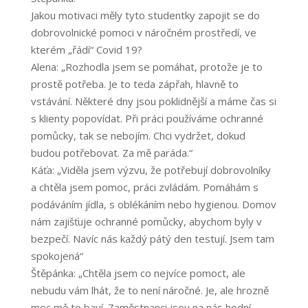
Jakou motivaci měly tyto studentky zapojit se do
dobrovolnické pomoci v náročném prostředí, ve
kterém „řádí“ Covid 19?
Alena: „Rozhodla jsem se pomáhat, protože je to
prostě potřeba. Je to teda zápřah, hlavně to
vstávání. Některé dny jsou poklidnější a máme čas si
s klienty popovídat. Při práci používáme ochranné
pomůcky, tak se nebojím. Chci vydržet, dokud
budou potřebovat. Za mě paráda.“
Káťa: „Viděla jsem výzvu, že potřebují dobrovolníky
a chtěla jsem pomoc, práci zvládám. Pomáhám s
podáváním jídla, s oblékáním nebo hygienou. Domov
nám zajišťuje ochranné pomůcky, abychom byly v
bezpečí. Navíc nás každý pátý den testují. Jsem tam
spokojená“
Štěpánka: „Chtěla jsem co nejvíce pomoct, ale
nebudu vám lhát, že to není náročné. Je, ale hrozně
moc mě to baví. Zaměstnanci jsou na nás hodní.