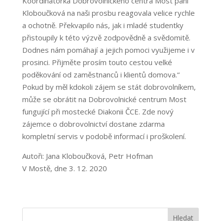
Koordinátorka Dobrovolnického centra Most paní
Kloboučková na naši prosbu reagovala velice rychle
a ochotně. Překvapilo nás, jak i mladé studentky
přistoupily k této výzvě zodpovědně a svědomitě.
Dodnes nám pomáhají a jejich pomoci využijeme i v
prosinci. Přijměte prosím touto cestou velké
poděkování od zaměstnanců i klientů domova.“
Pokud by měl kdokoli zájem se stát dobrovolníkem,
může se obrátit na Dobrovolnické centrum Most
fungující při mostecké Diakonii ČCE. Zde nový
zájemce o dobrovolnictví dostane zdarma
kompletní servis v podobě informací i proškolení.
Autoři: Jana Kloboučková, Petr Hofman
V Mostě, dne 3. 12. 2020