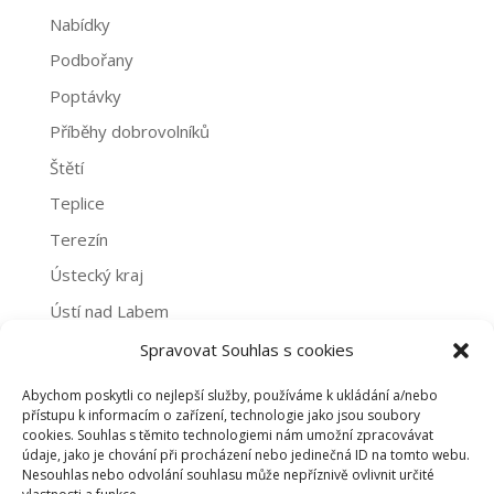
Nabídky
Podbořany
Poptávky
Příběhy dobrovolníků
Štětí
Teplice
Terezín
Ústecký kraj
Ústí nad Labem
Žatec
Spravovat Souhlas s cookies
Abychom poskytli co nejlepší služby, používáme k ukládání a/nebo
Archivy
přístupu k informacím o zařízení, technologie jako jsou soubory
cookies. Souhlas s těmito technologiemi nám umožní zpracovávat
Archivy
údaje, jako je chování při procházení nebo jedinečná ID na tomto webu.
Nesouhlas nebo odvolání souhlasu může nepříznivě ovlivnit určité