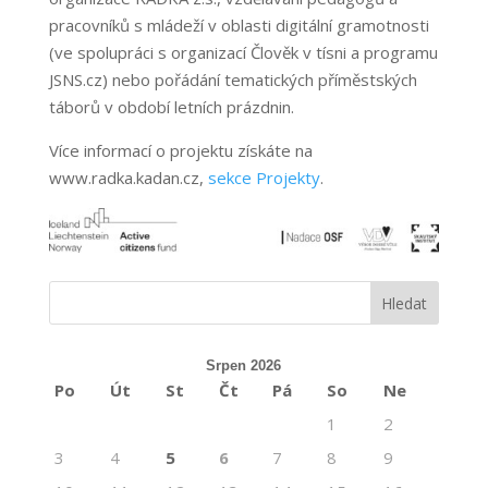
pracovníků s mládeží v oblasti digitální gramotnosti
(ve spolupráci s organizací Člověk v tísni a programu
JSNS.cz) nebo pořádání tematických příměstských
táborů v období letních prázdnin.
Více informací o projektu získáte na
www.radka.kadan.cz,
sekce Projekty
.
Srpen 2026
Po
Út
St
Čt
Pá
So
Ne
1
2
3
4
5
6
7
8
9