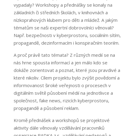
vypadaly? Workshopy a přednášky se konaly na
základních či středních školách, v knihovnách a
nízkoprahových klubem pro děti a mládež. A jakým
tématům se naši expertní dobrovolníci věnovali?
Např. bezpečnosti v kyberprostoru, sociálním sítím,
propagandě, dezinformacím i konspiračním teoriím.
A proč právě tato témata? Z různých medií se na
nás hrne spousta informací a jen málo kdo se
dokáže zorientovat a poznat, které jsou pravdivé a
které nikoliv. Cílem projektu bylo zvýšit povědomí a
informovanost široké veřejnosti o procesech v
digitálním světě působení médií na jednotlivce a
společnost, fake news, rizicích kyberprostoru,
propagandě a působení reklam.
Kromě přednášek a workshopů se projektové
aktivity dále věnovaly vzdělávání pracovníků
organizace RADKA z.s., vzdělávání pedagogů a