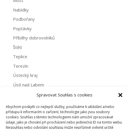
Most
Nabídky
Podbořany
Poptávky
Příběhy dobrovolníků
Štětí
Teplice
Terezín
Ústecký kraj
Ústí nad Labem
Žatec
Spravovat Souhlas s cookies
Abychom poskytli co nejlepší služby, používáme k ukládání a/nebo
Archivy
přístupu k informacím o zařízení, technologie jako jsou soubory
cookies. Souhlas s těmito technologiemi nám umožní zpracovávat
Archivy
údaje, jako je chování při procházení nebo jedinečná ID na tomto webu.
Nesouhlas nebo odvolání souhlasu může nepříznivě ovlivnit určité