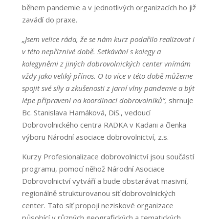
během pandemie a v jednotlivých organizacích ho již
zavádí do praxe.
„Jsem velice ráda, že se nám kurz podařilo realizovat i
v této nepříznivé době. Setkávání s kolegy a
kolegyněmi z jiných dobrovolnických center vnímám
vždy jako veliký přínos. O to více v této době můžeme
spojit své síly a zkušenosti z jarní vlny pandemie a být
lépe připraveni na koordinaci dobrovolníků“,
shrnuje
Bc. Stanislava Hamáková, DiS., vedoucí
Dobrovolnického centra RADKA v Kadani a členka
výboru Národní asociace dobrovolnictví, z.s.
Kurzy Profesionalizace dobrovolnictví jsou součástí
programu, pomocí něhož Národní Asociace
Dobrovolnictví vytváří a bude obstarávat masivní,
regionálně strukturovanou síť dobrovolnických
center. Tato síť propojí neziskové organizace
působící v různých geografických a tematických