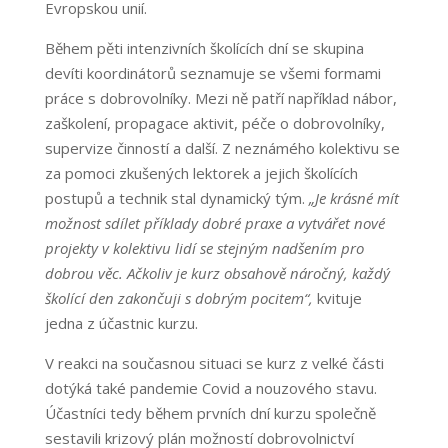
Evropskou unií.
Během pěti intenzivních školících dní se skupina
devíti koordinátorů seznamuje se všemi formami
práce s dobrovolníky. Mezi ně patří například nábor,
zaškolení, propagace aktivit, péče o dobrovolníky,
supervize činností a další. Z neznámého kolektivu se
za pomoci zkušených lektorek a jejich školících
postupů a technik stal dynamický tým.
„Je krásné mít
možnost sdílet příklady dobré praxe a vytvářet nové
projekty v kolektivu lidí se stejným nadšením pro
dobrou věc. Ačkoliv je kurz obsahově náročný, každý
školící den zakončuji s dobrým pocitem“,
kvituje
jedna z účastnic kurzu.
V reakci na současnou situaci se kurz z velké části
dotýká také pandemie Covid a nouzového stavu.
Účastníci tedy během prvních dní kurzu společně
sestavili krizový plán možností dobrovolnictví