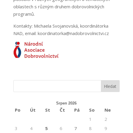
oblastech s různým druhem dobrovolnických
programů.
Kontakty: Michaela Svojanovská, koordinátorka
NAD, email: koordinatorka@nadobrovolnictvi.cz
Srpen 2026
Po
Út
St
Čt
Pá
So
Ne
1
2
3
4
5
6
7
8
9