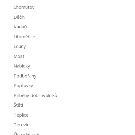
Chomutov
Děčín
Kadaň
Litoměřice
Louny
Most
Nabídky
Podbořany
Poptávky
Příběhy dobrovolníků
Štětí
Teplice
Terezín
Ústecký kraj