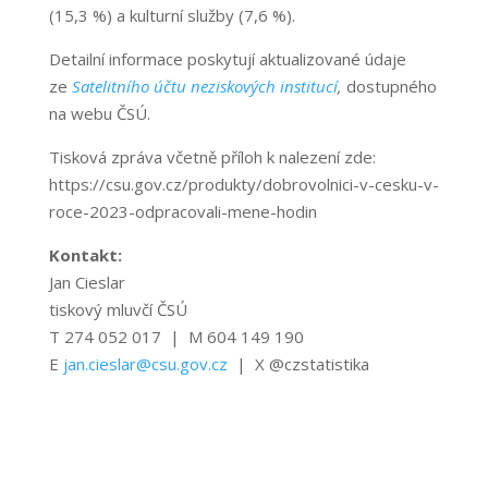
(15,3 %) a kulturní služby (7,6 %).
Detailní informace poskytují aktualizované údaje
ze
Satelitního účtu neziskových institucí
,
dostupného
na webu ČSÚ.
Tisková zpráva včetně příloh k nalezení zde:
https://csu.gov.cz/produkty/dobrovolnici-v-cesku-v-
roce-2023-odpracovali-mene-hodin
Kontakt:
Jan Cieslar
tiskový mluvčí ČSÚ
T 274 052 017 | M 604 149 190
E
jan.cieslar@csu.gov.cz
| X @czstatistika