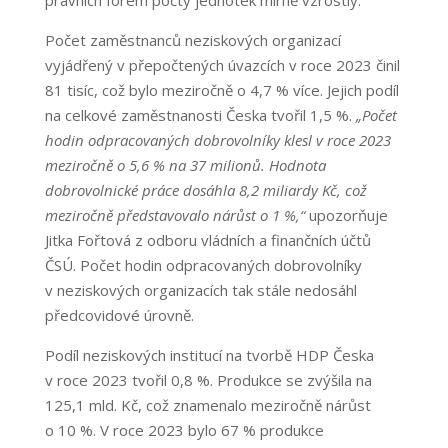
právních forem počty jednotek mírně vzrostly.
Počet zaměstnanců neziskových organizací
vyjádřený v přepočtených úvazcích v roce 2023 činil
81 tisíc, což bylo meziročně o 4,7 % více. Jejich podíl
na celkové zaměstnanosti Česka tvořil 1,5 %.
„Počet
hodin odpracovaných dobrovolníky klesl v roce 2023
meziročně o 5,6 % na 37 milionů. Hodnota
dobrovolnické práce dosáhla 8,2 miliardy Kč, což
meziročně představovalo nárůst o 1 %,“
upozorňuje
Jitka Fořtová z odboru vládních a finančních účtů
ČSÚ. Počet hodin odpracovaných dobrovolníky
v neziskových organizacích tak stále nedosáhl
předcovidové úrovně.
Podíl neziskových institucí na tvorbě HDP Česka
v roce 2023 tvořil 0,8 %. Produkce se zvýšila na
125,1 mld. Kč, což znamenalo meziročně nárůst
o 10 %. V roce 2023 bylo 67 % produkce