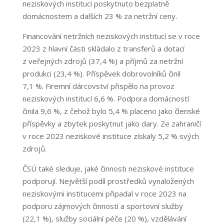
neziskových institucí poskytnuto bezplatně
domácnostem a dalších 23 % za netržní ceny.
Financování netržních neziskových institucí se v roce
2023 z hlavní části skládalo z transferů a dotací
z veřejných zdrojů (37,4 %) a příjmů za netržní
produkci (23,4 %). Příspěvek dobrovolníků činil
7,1 %. Firemní dárcovství přispělo na provoz
neziskových institucí 6,6 %. Podpora domácností
činila 9,6 %, z čehož bylo 5,4 % placeno jako členské
příspěvky a zbytek poskytnut jako dary. Ze zahraničí
v roce 2023 neziskové instituce získaly 5,2 % svých
zdrojů.
ČSÚ také sleduje, jaké činnosti neziskové instituce
podporují. Největší podíl prostředků vynaložených
neziskovými institucemi připadal v roce 2023 na
podporu zájmových činností a sportovní služby
(22,1 %), služby sociální péče (20 %), vzdělávání