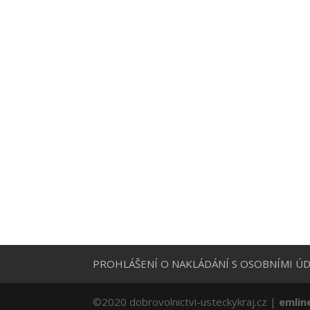
PROHLÁŠENÍ O NAKLÁDÁNÍ S OSOBNÍMI ÚD
©2020 dobrovolnictvi-usteckykraj.cz |
emlin