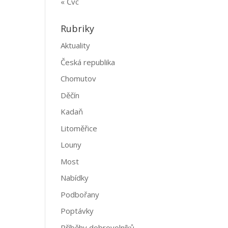
« Čvc
Rubriky
Aktuality
Česká republika
Chomutov
Děčín
Kadaň
Litoměřice
Louny
Most
Nabídky
Podbořany
Poptávky
Příběhy dobrovolníků