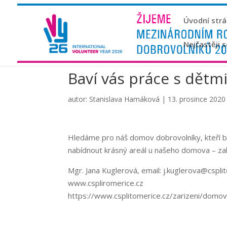
Úvodní str
Nejčastěji 
Baví vás práce s dětm
autor:
Stanislava Hamáková
|
13. prosince 2020
Hledáme pro náš domov dobrovolníky, kteří by
nabídnout krásný areál u našeho domova – zah
Mgr. Jana Kuglerová, email: j.kuglerova@cspli
www.cspliromerice.cz
https://www.csplitomerice.cz/zarizeni/domo