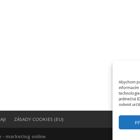
Abychom pos
informacím 
technologie
jedinečná I
ovlivnit urči
AJI
ZÁSADY COOKIES (EU)
Př
e - marketing online