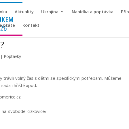
ánka
Aktuality
Ukrajina
Nabídka a poptávka
Pří
se ptáte
Kontakt
i?
|
Poptávky
 trávili volný čas s dětmi se specifickými potřebami. Můžeme
rada i hřiště apod.
tomerice.cz
v-na-svobode-cizkovice/