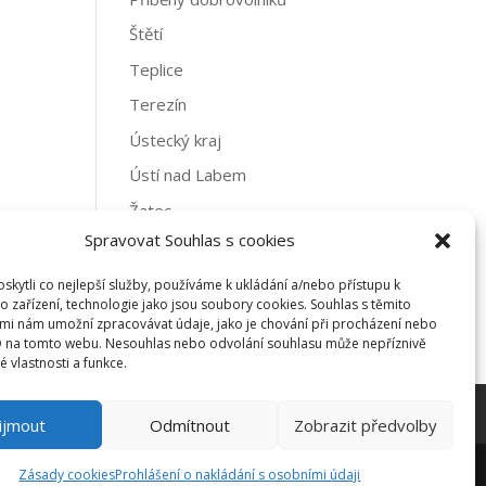
Štětí
Teplice
Terezín
Ústecký kraj
Ústí nad Labem
Žatec
Spravovat Souhlas s cookies
Archivy
kytli co nejlepší služby, používáme k ukládání a/nebo přístupu k
Archivy
o zařízení, technologie jako jsou soubory cookies. Souhlas s těmito
mi nám umožní zpracovávat údaje, jako je chování při procházení nebo
D na tomto webu. Nesouhlas nebo odvolání souhlasu může nepříznivě
té vlastnosti a funkce.
ijmout
Odmítnout
Zobrazit předvolby
Zásady cookies
Prohlášení o nakládání s osobními údaji