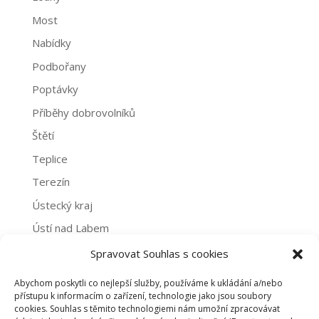
Most
Nabídky
Podbořany
Poptávky
Příběhy dobrovolníků
Štětí
Teplice
Terezín
Ústecký kraj
Ústí nad Labem
Žatec
Spravovat Souhlas s cookies
Abychom poskytli co nejlepší služby, používáme k ukládání a/nebo
Archivy
přístupu k informacím o zařízení, technologie jako jsou soubory
cookies. Souhlas s těmito technologiemi nám umožní zpracovávat
Archivy