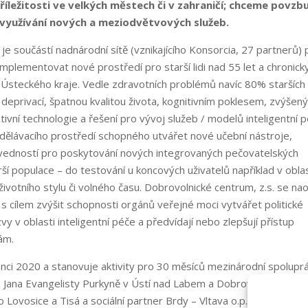
příležitosti ve velkých městech či v zahraničí; chceme povzb
a využívání nových a meziodvětvových služeb.
je součástí nadnárodní sítě (vznikajícího Konsorcia, 27 partnerů) 
implementovat nové prostředí pro starší lidi nad 55 let a chronick
Ústeckého kraje. Vedle zdravotních problémů navíc 80% starších
í deprivací, špatnou kvalitou života, kognitivním poklesem, zvýšen
vní technologie a řešení pro vývoj služeb / modelů inteligentní p
vzdělávacího prostředí schopného utvářet nové učební nástroje,
vedností pro poskytování nových integrovaných pečovatelských
rší populace – do testování u koncových uživatelů například v oblas
 životního stylu či volného času. Dobrovolnické centrum, z.s. se na
 s cílem zvýšit schopnosti orgánů veřejné moci vytvářet politické
vy v oblasti inteligentní péče a předvídají nebo zlepšují přístup
ám.
ci 2020 a stanovuje aktivity pro 30 měsíců mezinárodní spolupr
a Jana Evangelisty Purkyně v Ústí nad Labem a Dobrovolnické
 Lovosice a Tisá a sociální partner Brdy – Vltava o.p.s.