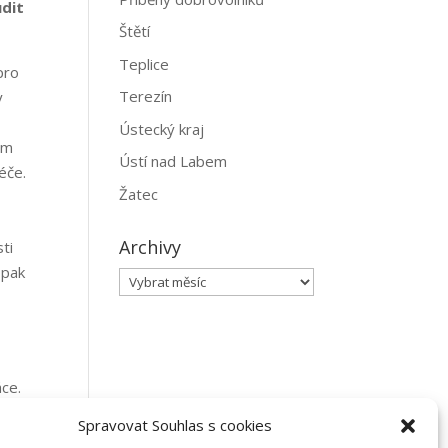
udit
Štětí
Teplice
pro
Terezín
y
Ústecký kraj
ým
Ústí nad Labem
éče.
Žatec
Archivy
ti
opak
Archivy
áce.
Spravovat Souhlas s cookies