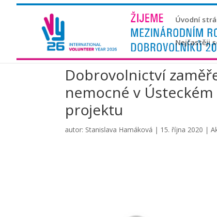
Úvodní str
Nejčastěji 
Dobrovolnictví zaměře
nemocné v Ústeckém k
projektu
autor:
Stanislava Hamáková
|
15. října 2020
|
Ak