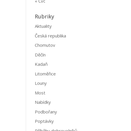
« Čvc
Rubriky
Aktuality
Česká republika
Chomutov
Děčín
Kadaň
Litoměřice
Louny
Most
Nabídky
Podbořany
Poptávky
Příběhy dobrovolníků