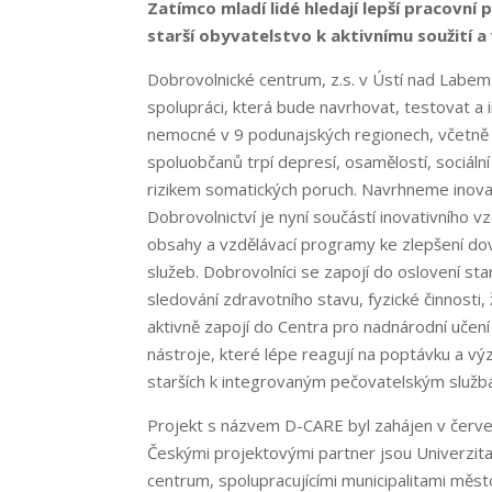
Zatímco mladí lidé hledají lepší pracovní 
starší obyvatelstvo k aktivnímu soužití 
Dobrovolnické centrum, z.s. v Ústí nad Labem 
spolupráci, která bude navrhovat, testovat a 
nemocné v 9 podunajských regionech, včetně 
spoluobčanů trpí depresí, osamělostí, sociáln
rizikem somatických poruch. Navrhneme inovati
Dobrovolnictví je nyní součástí inovativního 
obsahy a vzdělávací programy ke zlepšení do
služeb. Dobrovolníci se zapojí do oslovení sta
sledování zdravotního stavu, fyzické činnosti,
aktivně zapojí do Centra pro nadnárodní učení
nástroje, které lépe reagují na poptávku a výz
starších k integrovaným pečovatelským služb
Projekt s názvem D-CARE byl zahájen v červen
Českými projektovými partner jsou Univerzit
centrum, spolupracujícími municipalitami město