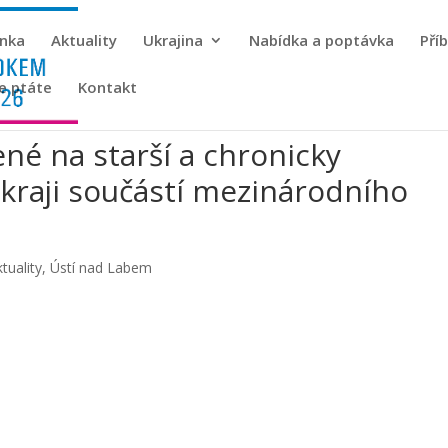
ánka
Aktuality
Ukrajina
Nabídka a poptávka
Pří
se ptáte
Kontakt
né na starší a chronicky
raji součástí mezinárodního
tuality
,
Ústí nad Labem