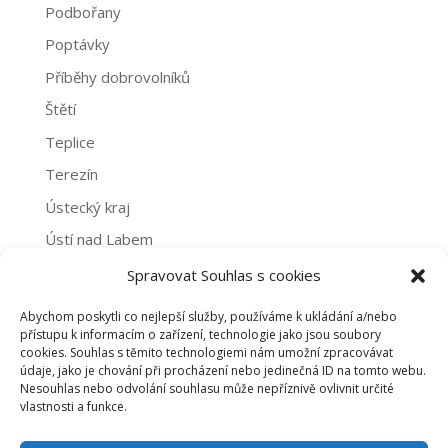
Podbořany
Poptávky
Příběhy dobrovolníků
Štětí
Teplice
Terezín
Ústecký kraj
Ústí nad Labem
Žatec
Spravovat Souhlas s cookies
Abychom poskytli co nejlepší služby, používáme k ukládání a/nebo
Archivy
přístupu k informacím o zařízení, technologie jako jsou soubory
cookies. Souhlas s těmito technologiemi nám umožní zpracovávat
Archivy
údaje, jako je chování při procházení nebo jedinečná ID na tomto webu.
Nesouhlas nebo odvolání souhlasu může nepříznivě ovlivnit určité
vlastnosti a funkce.