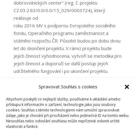
dobrovolnických center“ (reg. č. projektu
CZ.03.2.63/0.0/0.0/15_029/0003724), který
realizuje od
roku 2016 MV s podporou Evropského sociálního
fondu, Operačního programu zaměstnanost a
státního rozpočtu ČR. Působit budou po dobu dvou
let do skončení projektu. V rámci projektu bude
jejich činnost vyhodnocena, vytvoří se metodika pro
jejich činnost a doporučí se další postup jejich
udržitelného fungování i po ukončení projektu.
Zdroj:
Spravovat Souhlas s cookies
https://www.parlamentnilisty.cz/politika/politici-
volicum/Ministr-Hamacek-Soucasna-situace-ukazala-
Abychom poskytli co nejlepší služby, používáme k ukládání a/nebo
přístupu k informacím o zařízení, technologie jako jsou soubory
jak-je-dobrovolnictvi-dulezite-a-prospesne-623406
cookies. Souhlas s těmito technologiemi nám umožní zpracovávat
údaje, jako je chování při procházení nebo jedinečná ID na tomto webu.
Nesouhlas nebo odvolání souhlasu může nepříznivě ovlivnit určité
vlastnosti a funkce.