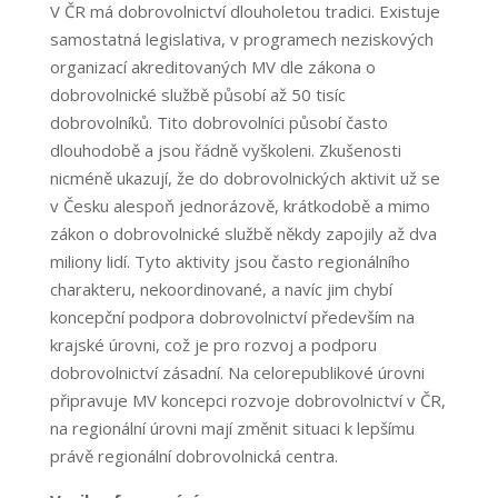
V ČR má dobrovolnictví dlouholetou tradici. Existuje
samostatná legislativa, v programech neziskových
organizací akreditovaných MV dle zákona o
dobrovolnické službě působí až 50 tisíc
dobrovolníků. Tito dobrovolníci působí často
dlouhodobě a jsou řádně vyškoleni. Zkušenosti
nicméně ukazují, že do dobrovolnických aktivit už se
v Česku alespoň jednorázově, krátkodobě a mimo
zákon o dobrovolnické službě někdy zapojily až dva
miliony lidí. Tyto aktivity jsou často regionálního
charakteru, nekoordinované, a navíc jim chybí
koncepční podpora dobrovolnictví především na
krajské úrovni, což je pro rozvoj a podporu
dobrovolnictví zásadní. Na celorepublikové úrovni
připravuje MV koncepci rozvoje dobrovolnictví v ČR,
na regionální úrovni mají změnit situaci k lepšímu
právě regionální dobrovolnická centra.