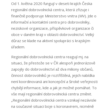
Od 1. května 2020 fungují v deseti krajích Česka
regionální dobrovolnická centra, která zřizuje i
finančně podporuje Ministerstvo vnitra (MV). Jde o
informační a kontaktní centra pro dobrovolníky,
neziskové organizace, příspěvkové organizace či
obce v daném kraji v oblasti dobrovolnictví. Velký
důraz se klade na aktivní spolupráci s krajským
úřadem.
Regionální dobrovolnická centra reagují mj. na
situaci, že přestože se v ČR alespoň jednorázově
zapojily do dobrovolnictví až dva miliony občanů,
činnost dobrovolníků je roztříštěná, jejich nabídka
není koordinovaná ani koncepční a široké veřejnosti
chybějí informace, kde a jak je možné pomáhat. To
vše mají regionální dobrovolnická centra změnit.
„Regionální dobrovolnická centra vznikají nezávisle
na současné situaci boje s koronavirem, nicméně